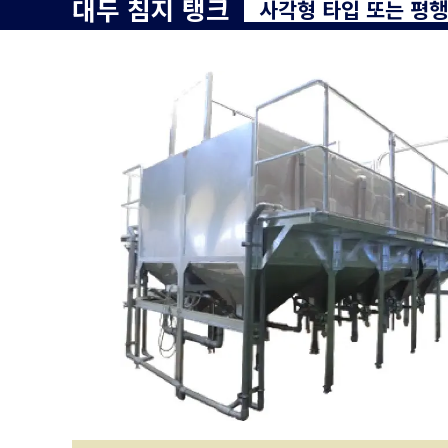
대두 침지 탱크
사각형 타입 또는 평행