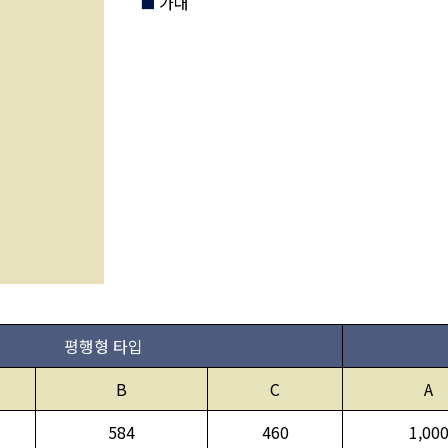
가대
평행형 타입
B
C
A
584
460
1,00