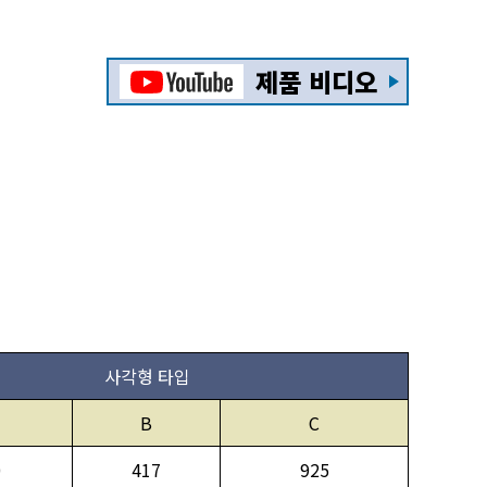
제품 비디오
사각형 타입
B
C
0
417
925